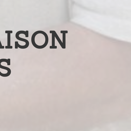
AISON
S