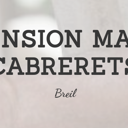
NSION M
CABRERET
Breil