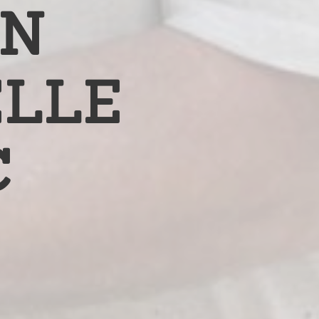
ON
ELLE
C