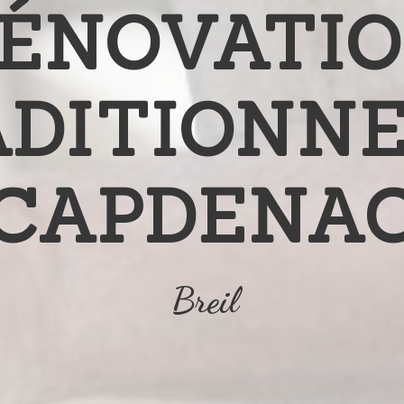
ÉNOVATI
DITIONN
CAPDENA
Breil