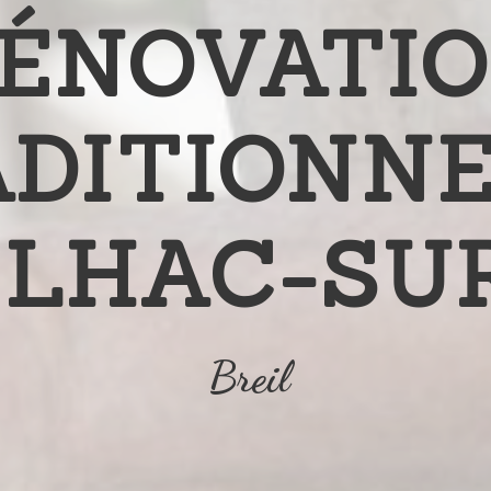
ÉNOVATI
DITIONN
LHAC-SU
Breil