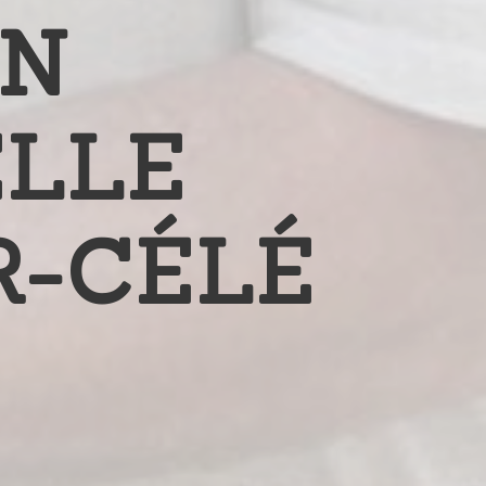
ON
ELLE
R-CÉLÉ