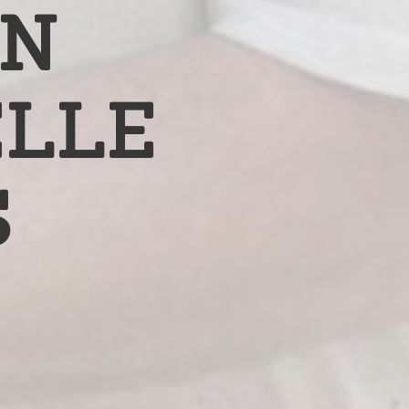
ON
ELLE
S