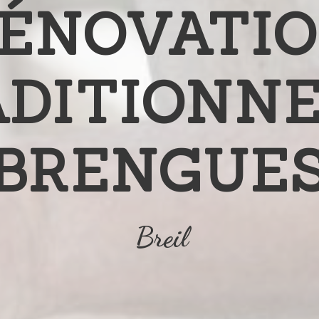
ÉNOVATI
DITIONN
BRENGUE
Breil